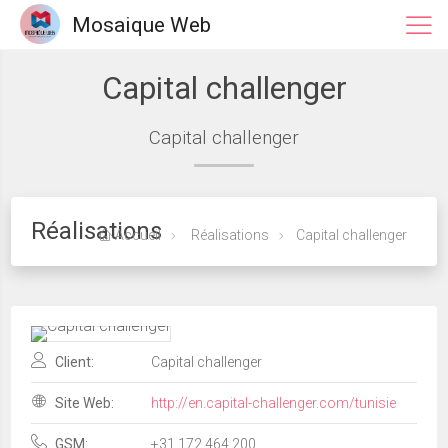
Mosaique Web
Capital challenger
Capital challenger
Réalisations
Accueil
Réalisations
Capital challenger
Client:
Capital challenger
Site Web:
http://en.capital-challenger.com/tunisie
GSM:
+31 172 464 200