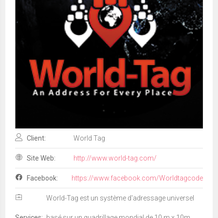
Client:
World Tag
Site Web:
http://www.world-tag.com/
Facebook:
https://www.facebook.com/Worldtagcode
World-Tag est un système d'adressage universel
Services:
basé sur un quadrillage mondial de 10 m x 10m.