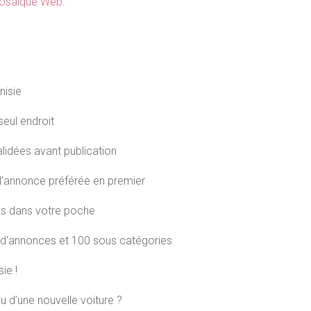
saique Web.
nisie
eul endroit
alidées avant publication
de l’annonce préférée en premier
es dans votre poche
es d'annonces et 100 sous catégories
ie !
u d’une nouvelle voiture ?