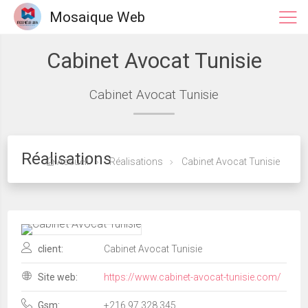
Mosaique Web
Cabinet Avocat Tunisie
Cabinet Avocat Tunisie
Réalisations
Accueil
Réalisations
Cabinet Avocat Tunisie
client:
Cabinet Avocat Tunisie
Site web:
https://www.cabinet-avocat-tunisie.com/
Gsm:
+216 97 328 345